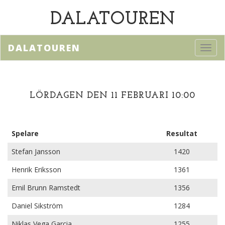
DALATOUREN
DALATOUREN
Toggl
navig
LÖRDAGEN DEN 11 FEBRUARI 10:00
Spelare
Resultat
Stefan Jansson
1420
Henrik Eriksson
1361
Emil Brunn Ramstedt
1356
Daniel Sikström
1284
Niklas Vega Garcia
1255