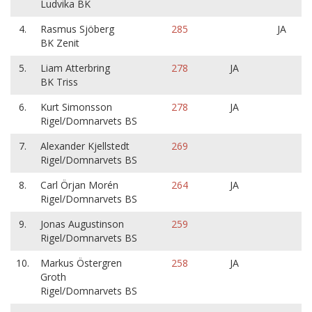
Ludvika BK
4.
Rasmus Sjöberg
285
JA
BK Zenit
5.
Liam Atterbring
278
JA
BK Triss
6.
Kurt Simonsson
278
JA
Rigel/Domnarvets BS
7.
Alexander Kjellstedt
269
Rigel/Domnarvets BS
8.
Carl Örjan Morén
264
JA
Rigel/Domnarvets BS
9.
Jonas Augustinson
259
Rigel/Domnarvets BS
10.
Markus Östergren
258
JA
Groth
Rigel/Domnarvets BS