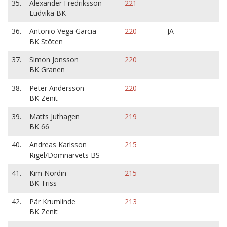
35.
Alexander Fredriksson
221
Ludvika BK
36.
Antonio Vega Garcia
220
JA
BK Stöten
37.
Simon Jonsson
220
BK Granen
38.
Peter Andersson
220
BK Zenit
39.
Matts Juthagen
219
BK 66
40.
Andreas Karlsson
215
Rigel/Domnarvets BS
41.
Kim Nordin
215
BK Triss
42.
Pär Krumlinde
213
BK Zenit