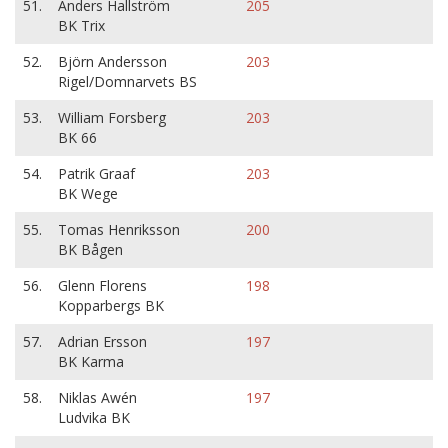
51.
Anders Hallström
205
BK Trix
52.
Björn Andersson
203
Rigel/Domnarvets BS
53.
William Forsberg
203
BK 66
54.
Patrik Graaf
203
BK Wege
55.
Tomas Henriksson
200
BK Bågen
56.
Glenn Florens
198
Kopparbergs BK
57.
Adrian Ersson
197
BK Karma
58.
Niklas Awén
197
Ludvika BK