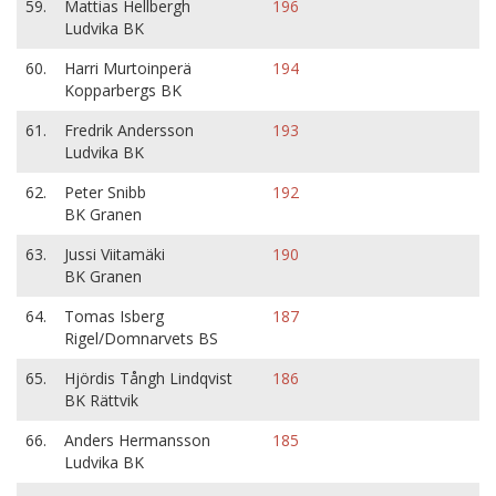
59.
Mattias Hellbergh
196
Ludvika BK
60.
Harri Murtoinperä
194
Kopparbergs BK
61.
Fredrik Andersson
193
Ludvika BK
62.
Peter Snibb
192
BK Granen
63.
Jussi Viitamäki
190
BK Granen
64.
Tomas Isberg
187
Rigel/Domnarvets BS
65.
Hjördis Tångh Lindqvist
186
BK Rättvik
66.
Anders Hermansson
185
Ludvika BK