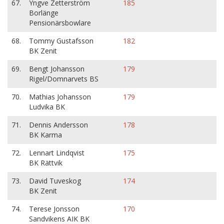
67.
Yngve Zetterström
185
Borlänge
Pensionärsbowlare
68.
Tommy Gustafsson
182
BK Zenit
69.
Bengt Johansson
179
Rigel/Domnarvets BS
70.
Mathias Johansson
179
Ludvika BK
71.
Dennis Andersson
178
BK Karma
72.
Lennart Lindqvist
175
BK Rättvik
73.
David Tuveskog
174
BK Zenit
74.
Terese Jonsson
170
Sandvikens AIK BK