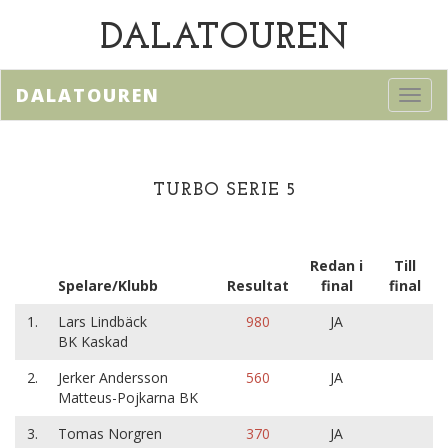
DALATOUREN
DALATOUREN
Toggl
navig
TURBO SERIE 5
Redan i
Till
Spelare/Klubb
Resultat
final
final
1.
Lars Lindbäck
980
JA
BK Kaskad
2.
Jerker Andersson
560
JA
Matteus-Pojkarna BK
3.
Tomas Norgren
370
JA