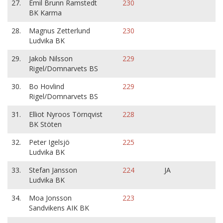
27.
Emil Brunn Ramstedt
230
BK Karma
28.
Magnus Zetterlund
230
Ludvika BK
29.
Jakob Nilsson
229
Rigel/Domnarvets BS
30.
Bo Hovlind
229
Rigel/Domnarvets BS
31.
Elliot Nyroos Törnqvist
228
BK Stöten
32.
Peter Igelsjö
225
Ludvika BK
33.
Stefan Jansson
224
JA
Ludvika BK
34.
Moa Jonsson
223
Sandvikens AIK BK